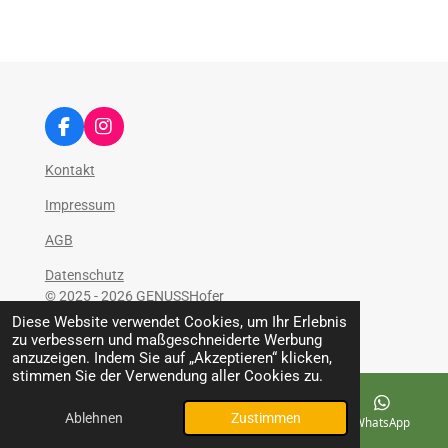
F
I
a
n
c
s
Kontakt
e
t
b
a
Impressum
o
g
AGB
o
r
k
a
Datenschutz
m
© 2025 - 2026 GENUSSHofer
Mit Unterstützung von
Webador
Diese Website verwendet Cookies, um Ihr Erlebnis
zu verbessern und maßgeschneiderte Werbung
anzuzeigen. Indem Sie auf „Akzeptieren“ klicken,
stimmen Sie der Verwendung aller Cookies zu.
Ablehnen
Zustimmen
E-Mail
Telefon
Karte
WhatsApp