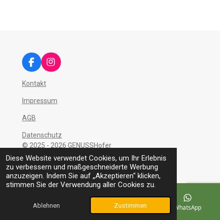
F
I
a
n
c
s
Kontakt
e
t
b
a
Impressum
o
g
AGB
o
r
k
a
Datenschutz
m
© 2025 - 2026 GENUSSHofer
Mit Unterstützung von
Webador
Diese Website verwendet Cookies, um Ihr Erlebnis
zu verbessern und maßgeschneiderte Werbung
anzuzeigen. Indem Sie auf „Akzeptieren“ klicken,
stimmen Sie der Verwendung aller Cookies zu.
Ablehnen
Zustimmen
E-Mail
Telefon
Karte
WhatsApp