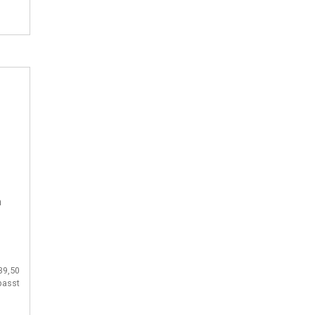
n
39,50
passt