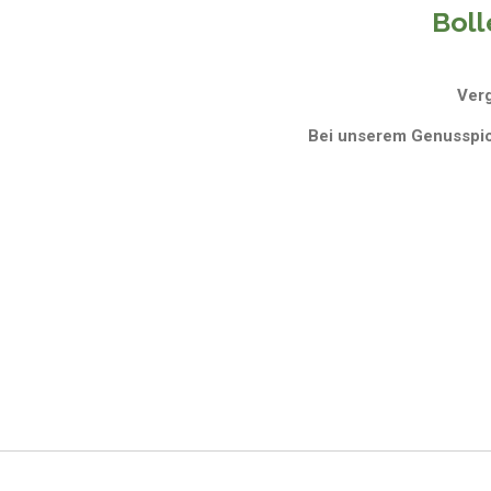
Bol
Verg
Bei unserem Genusspick