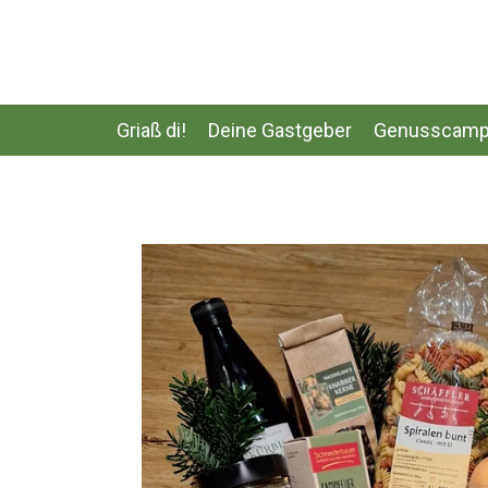
Zum
Hauptinhalt
springen
Griaß di!
Deine Gastgeber
Genusscamp